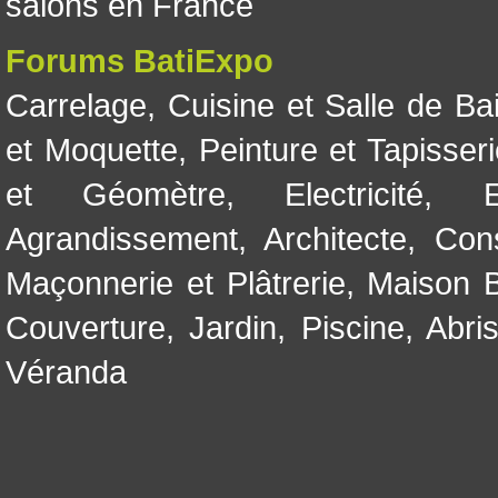
salons en France
Forums BatiExpo
Carrelage
,
Cuisine et Salle de Ba
et Moquette
,
Peinture et Tapisser
et Géomètre
,
Electricité
,
Agrandissement
,
Architecte
,
Con
Maçonnerie et Plâtrerie
,
Maison B
Couverture
,
Jardin
,
Piscine, Abri
Véranda