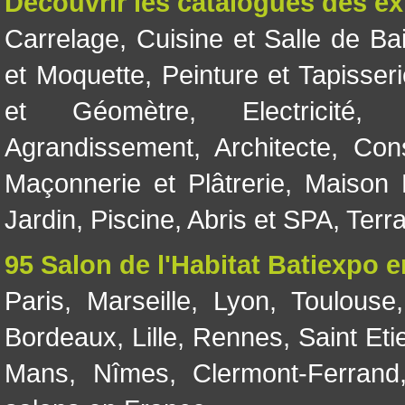
Découvrir les catalogues des e
Carrelage
,
Cuisine et Salle de Ba
et Moquette
,
Peinture et Tapisser
et Géomètre
,
Electricité
Agrandissement
,
Architecte
,
Con
Maçonnerie et Plâtrerie
,
Maison 
Jardin
,
Piscine, Abris et SPA
,
Terr
95 Salon de l'Habitat Batiexpo 
Paris
,
Marseille
,
Lyon
,
Toulouse
Bordeaux
,
Lille
,
Rennes
,
Saint Eti
Mans
,
Nîmes
,
Clermont-Ferrand