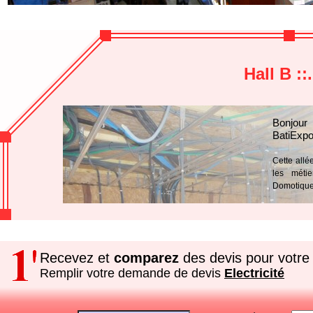
Hall B ::
Bonjour
BatiExpo
Cette allé
les métie
Domotique
Recevez et
comparez
des devis pour votre 
Remplir votre demande de devis
Electricité