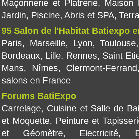
Maçonnerie et Plâtrerie
,
Maison 
Jardin
,
Piscine, Abris et SPA
,
Terr
95 Salon de l'Habitat Batiexpo 
Paris
,
Marseille
,
Lyon
,
Toulouse
Bordeaux
,
Lille
,
Rennes
,
Saint Eti
Mans
,
Nîmes
,
Clermont-Ferrand
salons en France
Forums BatiExpo
Carrelage
,
Cuisine et Salle de Ba
et Moquette
,
Peinture et Tapisser
et Géomètre
,
Electricité
,