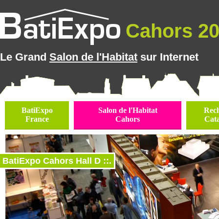
Cahors 202
Le Grand
Salon de l'Habitat
sur Internet
BatiExpo
Salon de l'Habitat
Rec
France
Cahors
Cat
BatiExpo Cahors Hall D ::.