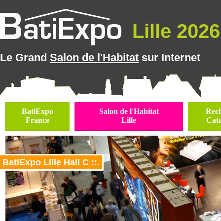
Lille 2026 
Le Grand
Salon de l'Habitat
sur Internet
BatiExpo
Salon de l'Habitat
Rec
France
Lille
Cat
BatiExpo Lille Hall C ::.