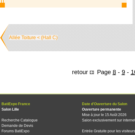
Allée Toiture < (Hall C)
retour
Page
8
-
9
-
1
BatiExpo France
Date d'Ouverture du Salon
Salon Lille
Ouverture permanente
Mise à jour le 15 Août 2026
Recherche Catalogue
Salon exclusivement sur interne
Demande de Devis
Forums BatiExpo
Entrée Gratuite pour les visiteur