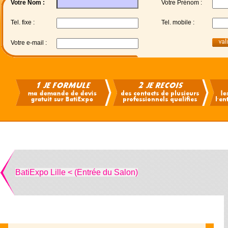
Votre Nom :
Votre Prénom :
Tel. fixe :
Tel. mobile :
Votre e-mail :
BatiExpo Lille < (Entrée du Salon)