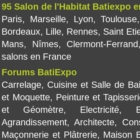
95 Salon de l'Habitat Batiexpo 
Paris
,
Marseille
,
Lyon
,
Toulouse
Bordeaux
,
Lille
,
Rennes
,
Saint Eti
Mans
,
Nîmes
,
Clermont-Ferrand
salons en France
Forums BatiExpo
Carrelage
,
Cuisine et Salle de Ba
et Moquette
,
Peinture et Tapisser
et Géomètre
,
Electricité
,
Agrandissement
,
Architecte
,
Con
Maçonnerie et Plâtrerie
,
Maison B