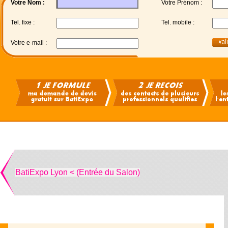
Votre Nom :
Votre Prénom :
Tel. fixe :
Tel. mobile :
Votre e-mail :
BatiExpo Lyon < (Entrée du Salon)