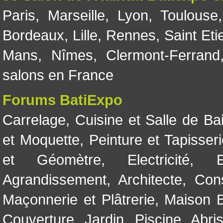
Paris
,
Marseille
,
Lyon
,
Toulouse
Bordeaux
,
Lille
,
Rennes
,
Saint Eti
Mans
,
Nîmes
,
Clermont-Ferrand
salons en France
Forums BatiExpo
Carrelage
,
Cuisine et Salle de Ba
et Moquette
,
Peinture et Tapisser
et Géomètre
,
Electricité
,
Agrandissement
,
Architecte
,
Con
Maçonnerie et Plâtrerie
,
Maison B
Couverture
,
Jardin
,
Piscine, Abri