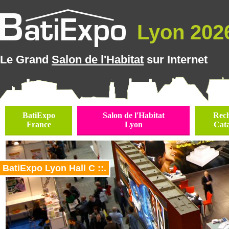
Lyon 2026
Le Grand
Salon de l'Habitat
sur Internet
BatiExpo
Salon de l'Habitat
Rec
France
Lyon
Cat
BatiExpo Lyon Hall C ::.