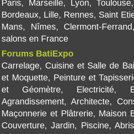
Paris
,
Marseille
,
Lyon
,
Toulouse
Bordeaux
,
Lille
,
Rennes
,
Saint Eti
Mans
,
Nîmes
,
Clermont-Ferrand
salons en France
Forums BatiExpo
Carrelage
,
Cuisine et Salle de Ba
et Moquette
,
Peinture et Tapisser
et Géomètre
,
Electricité
,
Agrandissement
,
Architecte
,
Con
Maçonnerie et Plâtrerie
,
Maison B
Couverture
,
Jardin
,
Piscine, Abri