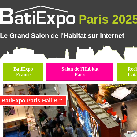
Paris 2025
Le Grand
Salon de l'Habitat
sur Internet
BatiExpo
Salon de l'Habitat
Rec
France
Paris
Cat
BatiExpo Paris Hall B ::.