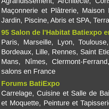
Agrandissement
,
Architecte
,
Con
Maçonnerie et Plâtrerie
,
Maison 
Jardin
,
Piscine, Abris et SPA
,
Terr
95 Salon de l'Habitat Batiexpo 
Paris
,
Marseille
,
Lyon
,
Toulouse
Bordeaux
,
Lille
,
Rennes
,
Saint Eti
Mans
,
Nîmes
,
Clermont-Ferrand
salons en France
Forums BatiExpo
Carrelage
,
Cuisine et Salle de Ba
et Moquette
,
Peinture et Tapisser