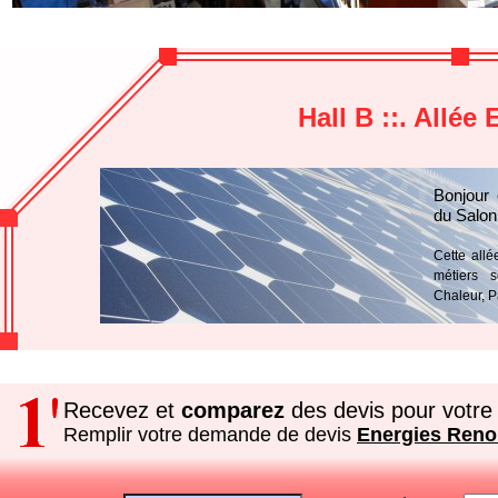
Hall B ::. Allé
Bonjour 
du Salon
Cette allé
métiers 
Chaleur, P
Recevez et
comparez
des devis pour votre 
Remplir votre demande de devis
Energies Reno