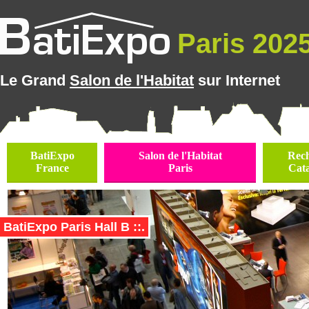
Paris 2025
Le Grand
Salon de l'Habitat
sur Internet
BatiExpo
Salon de l'Habitat
Rec
France
Paris
Cat
BatiExpo Paris Hall B ::.