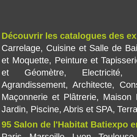
Découvrir les catalogues des e
Carrelage
,
Cuisine et Salle de Ba
et Moquette
,
Peinture et Tapisser
et Géomètre
,
Electricité
Agrandissement
,
Architecte
,
Con
Maçonnerie et Plâtrerie
,
Maison 
Jardin
,
Piscine, Abris et SPA
,
Terr
95 Salon de l'Habitat Batiexpo 
Paris
,
Marseille
,
Lyon
,
Toulouse