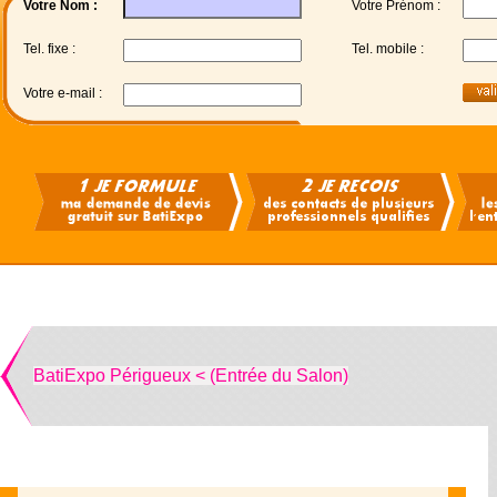
Votre Nom :
Votre Prénom :
Tel. fixe :
Tel. mobile :
Votre e-mail :
BatiExpo Périgueux < (Entrée du Salon)