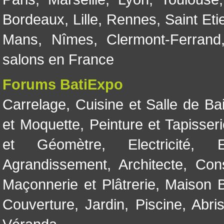
Bordeaux
,
Lille
,
Rennes
,
Saint Eti
Mans
,
Nîmes
,
Clermont-Ferrand
salons en France
Forums BatiExpo
Carrelage
,
Cuisine et Salle de Ba
et Moquette
,
Peinture et Tapisser
et Géomètre
,
Electricité
,
Agrandissement
,
Architecte
,
Con
Maçonnerie et Plâtrerie
,
Maison B
Couverture
,
Jardin
,
Piscine, Abri