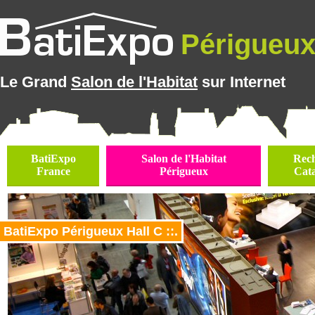
Périgueux 
Le Grand
Salon de l'Habitat
sur Internet
BatiExpo
Salon de l'Habitat
Rec
France
Périgueux
Cat
BatiExpo Périgueux Hall C ::.