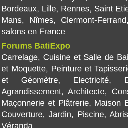
Bordeaux
,
Lille
,
Rennes
,
Saint Eti
Mans
,
Nîmes
,
Clermont-Ferrand
salons en France
Forums BatiExpo
Carrelage
,
Cuisine et Salle de Ba
et Moquette
,
Peinture et Tapisser
et Géomètre
,
Electricité
,
Agrandissement
,
Architecte
,
Con
Maçonnerie et Plâtrerie
,
Maison B
Couverture
,
Jardin
,
Piscine, Abri
Véranda