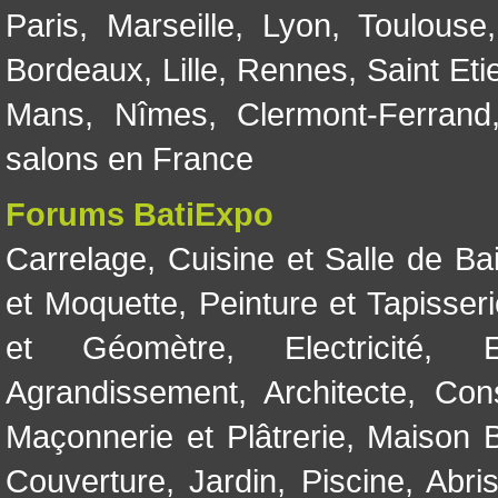
Paris
,
Marseille
,
Lyon
,
Toulouse
Bordeaux
,
Lille
,
Rennes
,
Saint Eti
Mans
,
Nîmes
,
Clermont-Ferrand
salons en France
Forums BatiExpo
Carrelage
,
Cuisine et Salle de Ba
et Moquette
,
Peinture et Tapisser
et Géomètre
,
Electricité
,
Agrandissement
,
Architecte
,
Con
Maçonnerie et Plâtrerie
,
Maison B
Couverture
,
Jardin
,
Piscine, Abri