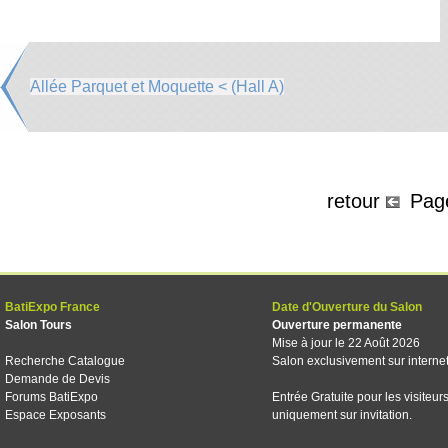
Allée Parquet et Moquette < (Hall A)
retour
Pa
BatiExpo France
Date d'Ouverture du Salon
Salon Tours
Ouverture permanente
Mise à jour le 22 Août 2026
Recherche Catalogue
Salon exclusivement sur interne
Demande de Devis
Forums BatiExpo
Entrée Gratuite pour les visiteur
Espace Exposants
uniquement sur invitation.