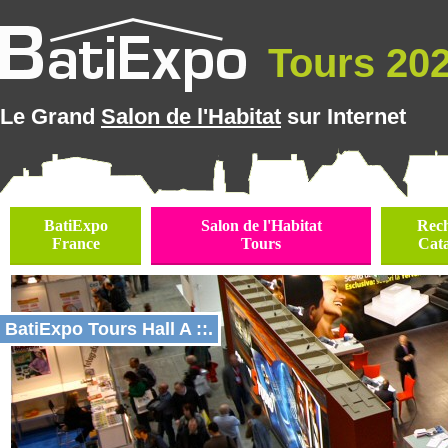
Tours 2026
Le Grand
Salon de l'Habitat
sur Internet
BatiExpo
Salon de l'Habitat
Rec
France
Tours
Cat
BatiExpo Tours Hall A ::.