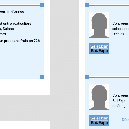
our fin d'année
 entre particuliers
L'entrep
a, Suisse
sélection
Décoratio
leamf
n prêt sans frais en 72h
L'entrepr
BatiExpo
Aménagem
Déco