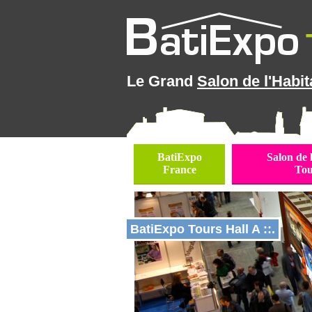
Le Grand
Salon de l'Habit
BatiExpo
Salon de 
France
Tou
BatiExpo Tours Hall A ::.