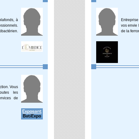
plafonds, à
Entreprise
essionnels.
vos envie 
bactérien.
de la ferro
ction. Vous
outes les
ervices de