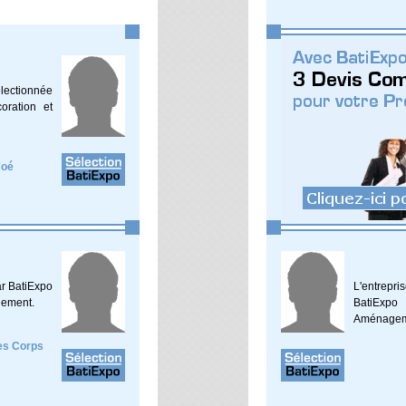
électionnée
oration et
'oé
ar BatiExpo
L'entrep
gement.
BatiExpo
Aménagem
es Corps