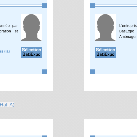
ionnée par
L'entrepr
ration et
BatiExpo
Aménagem
s (la)
Hall A)