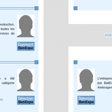
struction.
toutes les
ervices de
Allé
RL) a été
L'entrepr
 catégorie
par BatiE
Aménagem
on