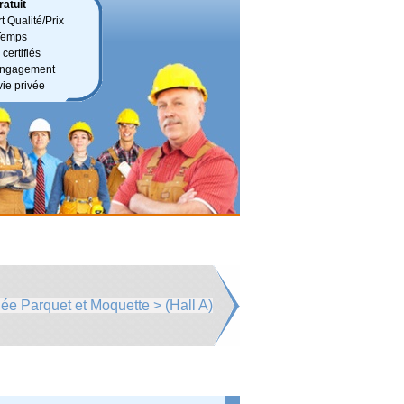
atuit
t Qualité/Prix
Temps
certifiés
 engagement
vie privée
lée Parquet et Moquette > (Hall A)