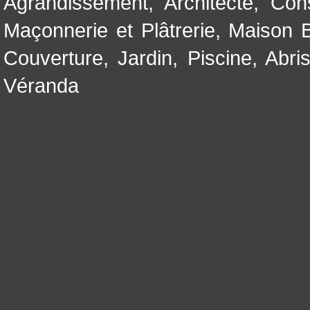
Agrandissement
,
Architecte
,
Con
Maçonnerie et Plâtrerie
,
Maison B
Couverture
,
Jardin
,
Piscine, Abri
Véranda