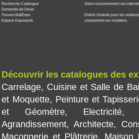
Recherche Catalogue
Salon exclusivement sur interne
Demande de Devis
Forums BatiExpo
Entrée Gratuite pour les visiteur
Espace Exposants
uniquement sur invitation.
Découvrir les catalogues des e
Carrelage
,
Cuisine et Salle de Ba
et Moquette
,
Peinture et Tapisser
et Géomètre
,
Electricité
Agrandissement
,
Architecte
,
Con
Maçonnerie et Plâtrerie
,
Maison 