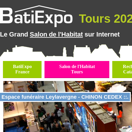
Tours 2026
Le Grand
Salon de l'Habitat
sur Internet
BatiExpo
Salon de l'Habitat
Rec
France
Tours
Cat
Espace funéraire Leylavergne - CHINON CEDEX ::.