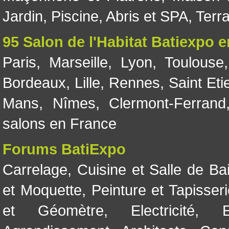
Jardin
,
Piscine, Abris et SPA
,
Terr
95 Salon de l'Habitat Batiexpo 
Paris
,
Marseille
,
Lyon
,
Toulouse
Bordeaux
,
Lille
,
Rennes
,
Saint Eti
Mans
,
Nîmes
,
Clermont-Ferrand
salons en France
Forums BatiExpo
Carrelage
,
Cuisine et Salle de Ba
et Moquette
,
Peinture et Tapisser
et Géomètre
,
Electricité
,