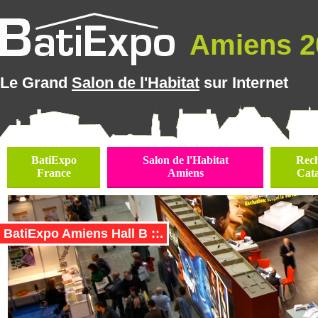
Amiens 20
Le Grand
Salon de l'Habitat
sur Internet
BatiExpo
Salon de l'Habitat
Rec
France
Amiens
Cat
BatiExpo Amiens Hall B ::.