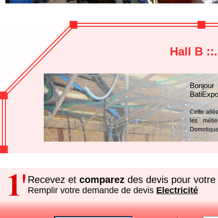
Hall B ::
Bonjour
BatiExpo
Cette allé
les métie
Domotique
Recevez et
comparez
des devis pour votre 
Remplir votre demande de devis
Electricité