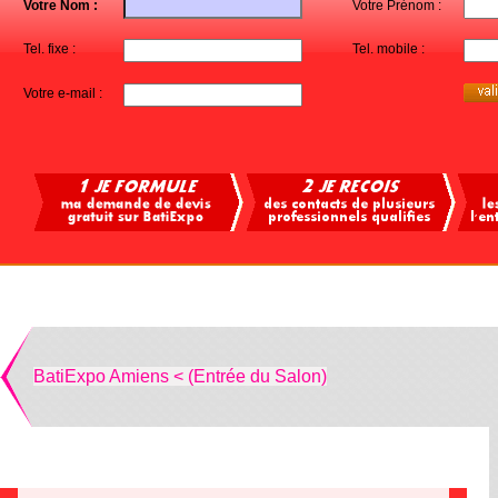
Votre Nom :
Votre Prénom :
Tel. fixe :
Tel. mobile :
Votre e-mail :
BatiExpo Amiens < (Entrée du Salon)