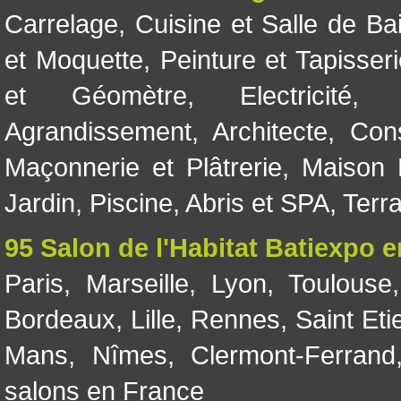
Carrelage
,
Cuisine et Salle de Ba
et Moquette
,
Peinture et Tapisser
et Géomètre
,
Electricité
Agrandissement
,
Architecte
,
Con
Maçonnerie et Plâtrerie
,
Maison 
Jardin
,
Piscine, Abris et SPA
,
Terr
95 Salon de l'Habitat Batiexpo 
Paris
,
Marseille
,
Lyon
,
Toulouse
Bordeaux
,
Lille
,
Rennes
,
Saint Eti
Mans
,
Nîmes
,
Clermont-Ferrand
salons en France