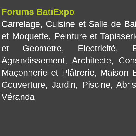
Forums BatiExpo
Carrelage
,
Cuisine et Salle de Ba
et Moquette
,
Peinture et Tapisser
et Géomètre
,
Electricité
,
Agrandissement
,
Architecte
,
Con
Maçonnerie et Plâtrerie
,
Maison B
Couverture
,
Jardin
,
Piscine, Abri
Véranda