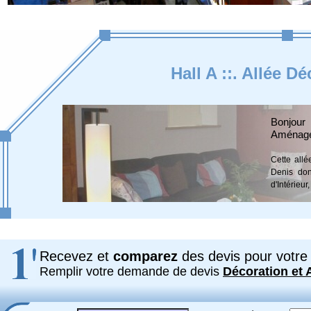
Hall A ::. Allée 
Bonjou
Aménage
Cette allé
Denis don
d'Intérieu
Recevez et
comparez
des devis pour votre 
Remplir votre demande de devis
Décoration et