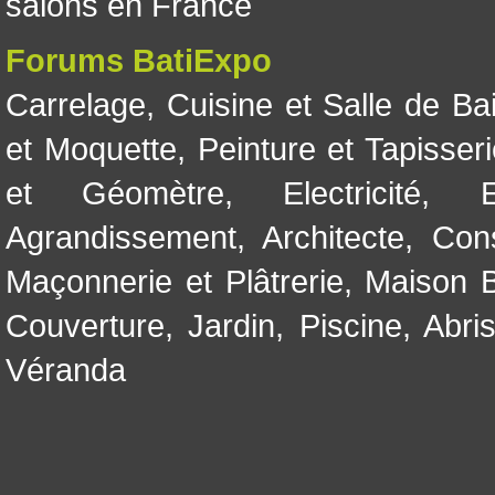
salons en France
Forums BatiExpo
Carrelage
,
Cuisine et Salle de Ba
et Moquette
,
Peinture et Tapisser
et Géomètre
,
Electricité
,
Agrandissement
,
Architecte
,
Con
Maçonnerie et Plâtrerie
,
Maison B
Couverture
,
Jardin
,
Piscine, Abri
Véranda