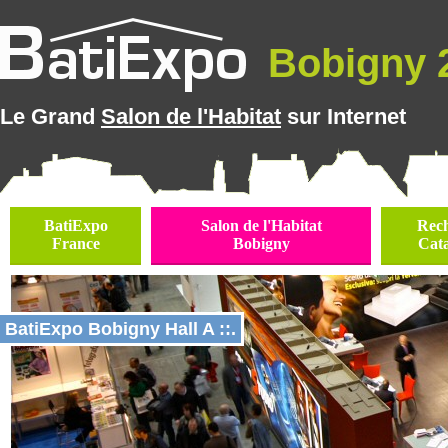
Bobigny 2
Le Grand
Salon de l'Habitat
sur Internet
BatiExpo
Salon de l'Habitat
Rec
France
Bobigny
Cat
BatiExpo Bobigny Hall A ::.