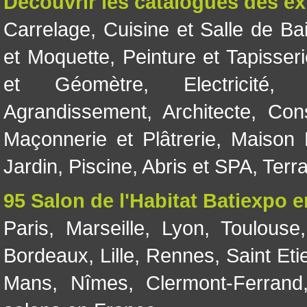
Découvrir les catalogues des e
Carrelage
,
Cuisine et Salle de Ba
et Moquette
,
Peinture et Tapisser
et Géomètre
,
Electricité
Agrandissement
,
Architecte
,
Con
Maçonnerie et Plâtrerie
,
Maison 
Jardin
,
Piscine, Abris et SPA
,
Terr
95 Salon de l'Habitat Batiexpo 
Paris
,
Marseille
,
Lyon
,
Toulouse
Bordeaux
,
Lille
,
Rennes
,
Saint Eti
Mans
,
Nîmes
,
Clermont-Ferrand