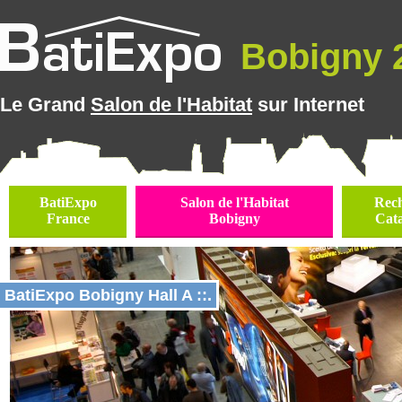
Bobigny 2
Le Grand
Salon de l'Habitat
sur Internet
BatiExpo
Salon de l'Habitat
Rec
France
Bobigny
Cat
BatiExpo Bobigny Hall A ::.