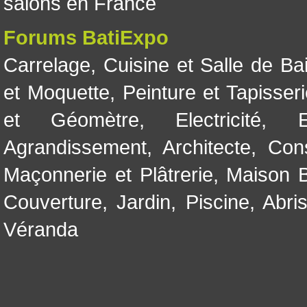
salons en France
Forums BatiExpo
Carrelage
,
Cuisine et Salle de Ba
et Moquette
,
Peinture et Tapisser
et Géomètre
,
Electricité
,
Agrandissement
,
Architecte
,
Con
Maçonnerie et Plâtrerie
,
Maison B
Couverture
,
Jardin
,
Piscine, Abri
Véranda