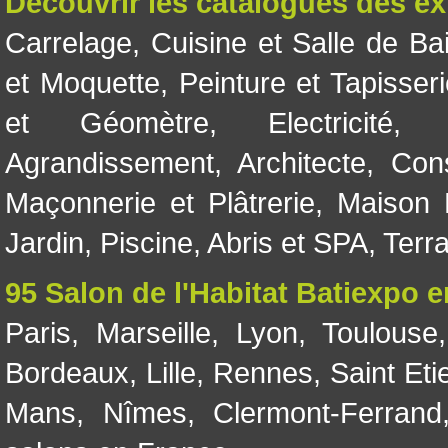
Découvrir les catalogues des e
Carrelage
,
Cuisine et Salle de Ba
et Moquette
,
Peinture et Tapisser
et Géomètre
,
Electricité
Agrandissement
,
Architecte
,
Con
Maçonnerie et Plâtrerie
,
Maison 
Jardin
,
Piscine, Abris et SPA
,
Terr
95 Salon de l'Habitat Batiexpo 
Paris
,
Marseille
,
Lyon
,
Toulouse
Bordeaux
,
Lille
,
Rennes
,
Saint Eti
Mans
,
Nîmes
,
Clermont-Ferrand