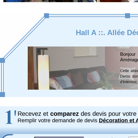
Hall A ::. Allée 
Bonjou
Aménage
Cette allé
Denis don
d'Intérieu
Recevez et
comparez
des devis pour votre 
Remplir votre demande de devis
Décoration et