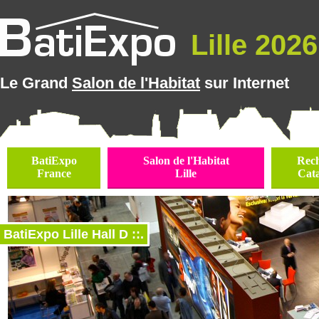
Lille 2026 
Le Grand
Salon de l'Habitat
sur Internet
BatiExpo
Salon de l'Habitat
Rec
France
Lille
Cat
BatiExpo Lille Hall D ::.