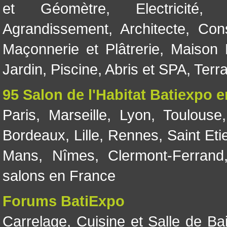
et Géomètre
,
Electricité
Agrandissement
,
Architecte
,
Con
Maçonnerie et Plâtrerie
,
Maison 
Jardin
,
Piscine, Abris et SPA
,
Terr
95 Salon de l'Habitat Batiexpo 
Paris
,
Marseille
,
Lyon
,
Toulouse
Bordeaux
,
Lille
,
Rennes
,
Saint Eti
Mans
,
Nîmes
,
Clermont-Ferrand
salons en France
Forums BatiExpo
Carrelage
,
Cuisine et Salle de Ba