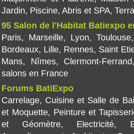
Jardin
,
Piscine, Abris et SPA
,
Terr
95 Salon de l'Habitat Batiexpo 
Paris
,
Marseille
,
Lyon
,
Toulouse
Bordeaux
,
Lille
,
Rennes
,
Saint Eti
Mans
,
Nîmes
,
Clermont-Ferrand
salons en France
Forums BatiExpo
Carrelage
,
Cuisine et Salle de Ba
et Moquette
,
Peinture et Tapisser
et Géomètre
,
Electricité
,