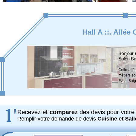
Hall A ::. Allée
Bonjour 
Salon Ba
Cette allé
métiers so
Evier, Bai
Recevez et
comparez
des devis pour votre 
Remplir votre demande de devis
Cuisine et Sall