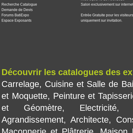
Recherche Catalogue
Salon exclusivement sur interne
Demande de Devis
Forums BatiExpo
Entrée Gratuite pour les visiteur
Espace Exposants
uniquement sur invitation.
Découvrir les catalogues des e
Carrelage
,
Cuisine et Salle de Ba
et Moquette
,
Peinture et Tapisser
et Géomètre
,
Electricité
Agrandissement
,
Architecte
,
Con
Maçonnerie et Plâtrerie
,
Maison 