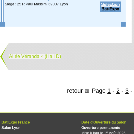
Siège : 25 R Paul Massimi 69007 Lyon
Allée Véranda < (Hall D)
retour
Page
1
-
2
-
3
BatiExpo France
Date d'Ouverture du Salon
Salon Lyon
Ouverture permanente
Mise à jour le 15 Août 2026