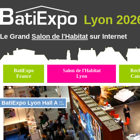
Lyon 2026
Le Grand
Salon de l'Habitat
sur Internet
BatiExpo
Salon de l'Habitat
Rec
France
Lyon
Cat
BatiExpo Lyon Hall A ::.