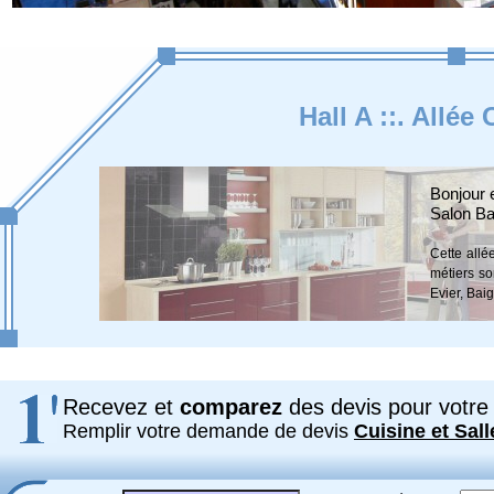
Hall A ::. Allée
Bonjour 
Salon Ba
Cette allé
métiers so
Evier, Bai
Recevez et
comparez
des devis pour votre 
Remplir votre demande de devis
Cuisine et Sall