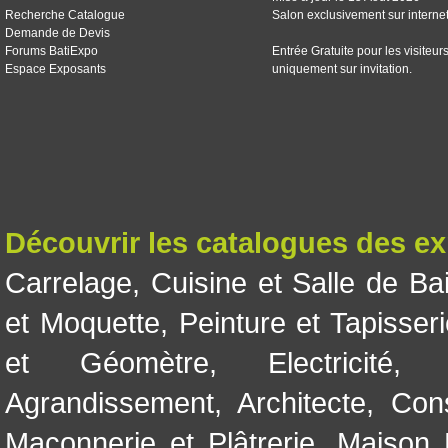
Recherche Catalogue
Salon exclusivement sur interne
Demande de Devis
Forums BatiExpo
Entrée Gratuite pour les visiteur
Espace Exposants
uniquement sur invitation.
Découvrir les catalogues des e
Carrelage
,
Cuisine et Salle de Ba
et Moquette
,
Peinture et Tapisser
et Géomètre
,
Electricité
Agrandissement
,
Architecte
,
Con
Maçonnerie et Plâtrerie
,
Maison 