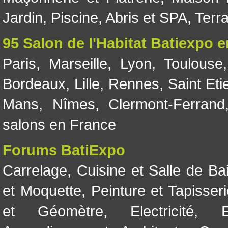
Jardin
,
Piscine, Abris et SPA
,
Terr
95 Salon de l'Habitat Batiexpo 
Paris
,
Marseille
,
Lyon
,
Toulouse
Bordeaux
,
Lille
,
Rennes
,
Saint Eti
Mans
,
Nîmes
,
Clermont-Ferrand
salons en France
Forums BatiExpo
Carrelage
,
Cuisine et Salle de Ba
et Moquette
,
Peinture et Tapisser
et Géomètre
,
Electricité
,