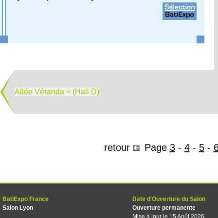
Allée Véranda < (Hall D)
retour
Page
3
-
4
-
5
-
BatiExpo France
Date d'Ouverture du Salon
Salon Lyon
Ouverture permanente
Mise à jour le 15 Août 2026