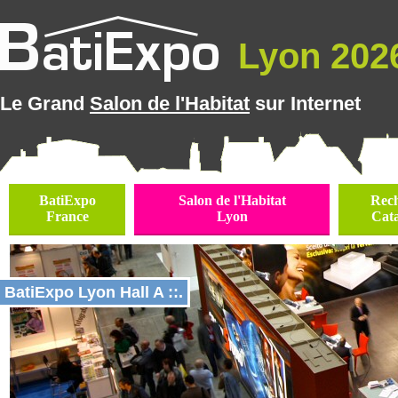
Lyon 2026
Le Grand
Salon de l'Habitat
sur Internet
BatiExpo
Salon de l'Habitat
Rec
France
Lyon
Cat
BatiExpo Lyon Hall A ::.