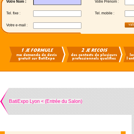
Votre Nom :
Votre Prénom :
Tel. fixe :
Tel. mobile :
Votre e-mail :
BatiExpo Lyon < (Entrée du Salon)