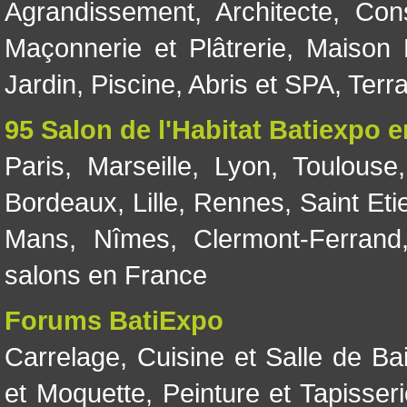
Agrandissement
,
Architecte
,
Con
Maçonnerie et Plâtrerie
,
Maison 
Jardin
,
Piscine, Abris et SPA
,
Terr
95 Salon de l'Habitat Batiexpo 
Paris
,
Marseille
,
Lyon
,
Toulouse
Bordeaux
,
Lille
,
Rennes
,
Saint Eti
Mans
,
Nîmes
,
Clermont-Ferrand
salons en France
Forums BatiExpo
Carrelage
,
Cuisine et Salle de Ba
et Moquette
,
Peinture et Tapisser