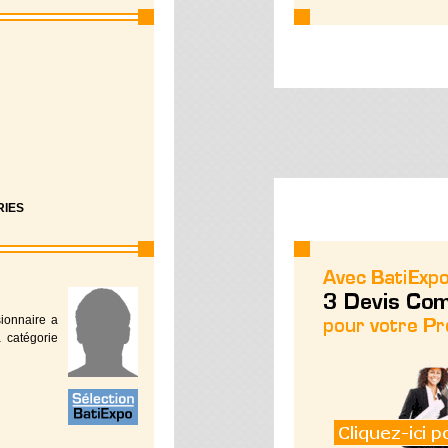
RIES
sionnaire a
 catégorie