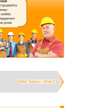
atuit
t Qualité/Prix
Temps
certifiés
 engagement
vie privée
Allée Toiture > (Hall C)