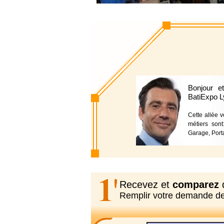
Bonjour e
BatiExpo L
Cette allée 
métiers sont
Garage, Porta
Recevez et
comparez
d
Remplir votre demande d