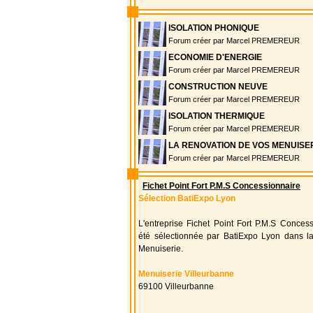
ISOLATION PHONIQUE
Forum créer par Marcel PREMEREUR
ECONOMIE D'ENERGIE
Forum créer par Marcel PREMEREUR
CONSTRUCTION NEUVE
Forum créer par Marcel PREMEREUR
ISOLATION THERMIQUE
Forum créer par Marcel PREMEREUR
LA RENOVATION DE VOS MENUISE
Forum créer par Marcel PREMEREUR
Fichet Point Fort P.M.S Concessionnaire
Sélection BatiExpo Lyon
L'entreprise Fichet Point Fort P.M.S Conces
été sélectionnée par BatiExpo Lyon dans la
Menuiserie.
Menuiserie Villeurbanne
69100 Villeurbanne