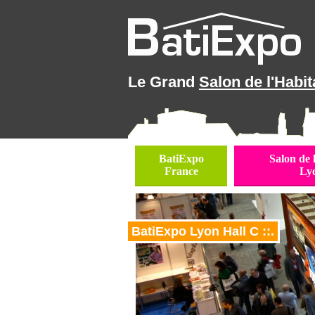
Le Grand
Salon de l'Habit
BatiExpo
Salon de 
France
Ly
BatiExpo Lyon Hall C ::.