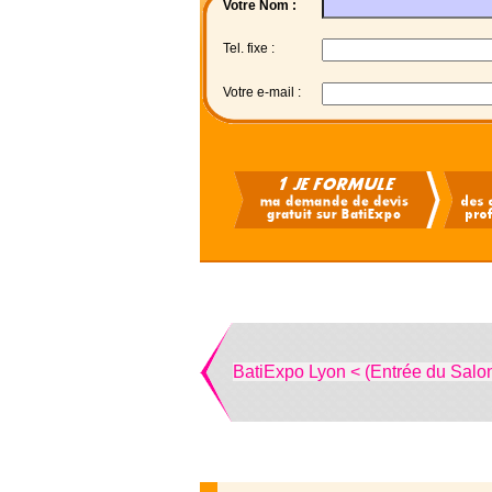
Votre Nom :
Tel. fixe :
Votre e-mail :
BatiExpo Lyon < (Entrée du Salo