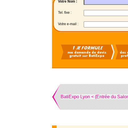
Votre Nom :
Tel. fixe :
Votre e-mail :
BatiExpo Lyon < (Entrée du Salo