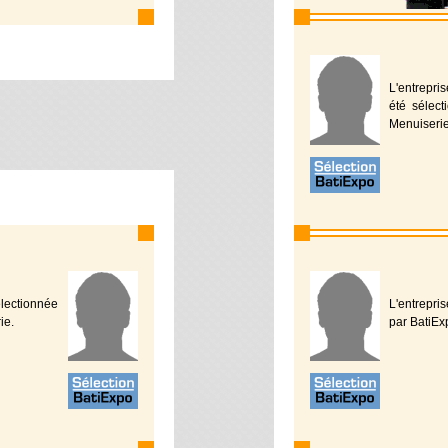
L'entrepri
été sélec
Menuiserie
électionnée
L'entrepris
ie.
par BatiEx