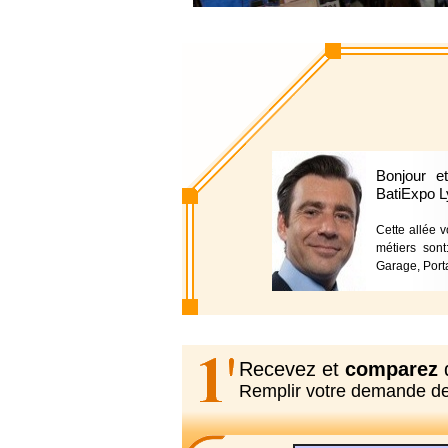
Bonjour e
BatiExpo L
Cette allée 
métiers sont
Garage, Porta
Recevez et
comparez
d
Remplir votre demande d