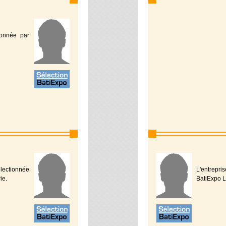
tionnée par
électionnée
L'entrepri
ie.
BatiExpo L