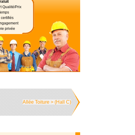
atuit
t Qualité/Prix
Temps
certifiés
 engagement
vie privée
Allée Toiture > (Hall C)