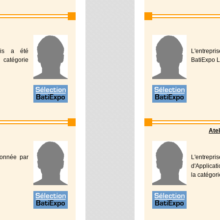
ais a été
L'entrepri
 catégorie
BatiExpo L
Atel
tionnée par
L'entrep
d'Applicat
la catégor