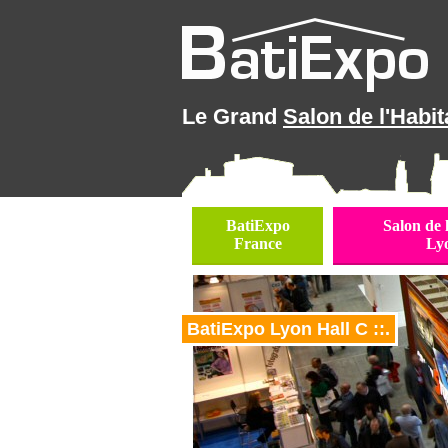
Le Grand
Salon de l'Habit
BatiExpo
Salon de 
France
Ly
BatiExpo Lyon Hall C ::.