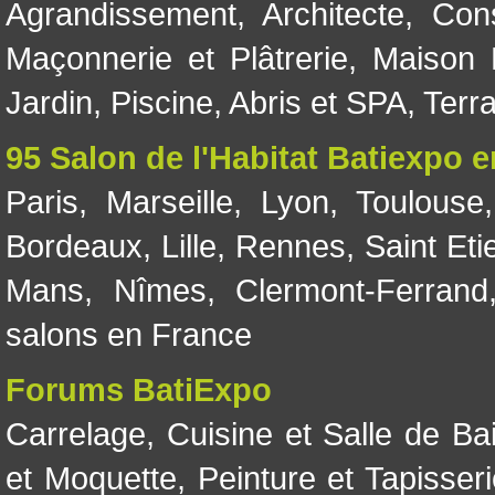
Agrandissement
,
Architecte
,
Con
Maçonnerie et Plâtrerie
,
Maison 
Jardin
,
Piscine, Abris et SPA
,
Terr
95 Salon de l'Habitat Batiexpo 
Paris
,
Marseille
,
Lyon
,
Toulouse
Bordeaux
,
Lille
,
Rennes
,
Saint Eti
Mans
,
Nîmes
,
Clermont-Ferrand
salons en France
Forums BatiExpo
Carrelage
,
Cuisine et Salle de Ba
et Moquette
,
Peinture et Tapisser