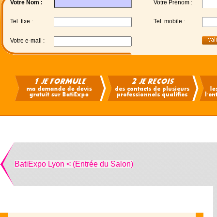
Votre Nom :
Votre Prénom :
Tel. fixe :
Tel. mobile :
Votre e-mail :
BatiExpo Lyon < (Entrée du Salon)