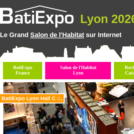
Lyon 2026
Le Grand
Salon de l'Habitat
sur Internet
BatiExpo
Salon de l'Habitat
Rec
France
Lyon
Cat
BatiExpo Lyon Hall C ::.