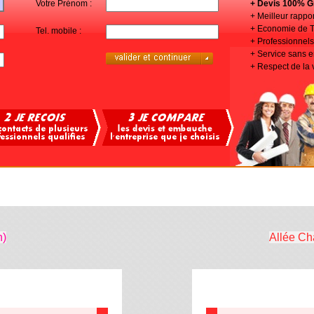
Votre Prénom :
+ Devis 100% Gr
+ Meilleur rappor
+ Economie de 
Tel. mobile :
+ Professionnels 
+ Service sans
+ Respect de la 
n)
Allée Cha