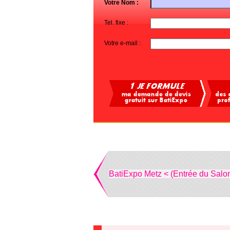
Votre Nom :
Tel. fixe :
Votre e-mail :
BatiExpo Metz < (Entrée du Salo