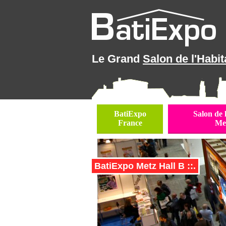
Le Grand
Salon de l'Habit
BatiExpo
Salon de 
France
Me
BatiExpo Metz Hall B ::.