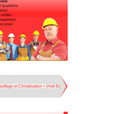
atuit
t Qualité/Prix
Temps
certifiés
 engagement
vie privée
uffage et Climatisation > (Hall B)