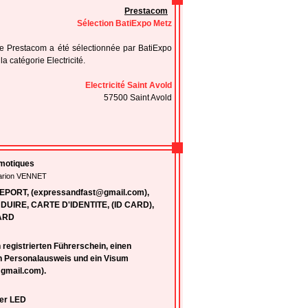
Prestacom
Sélection BatiExpo Metz
se Prestacom a été sélectionnée par BatiExpo
a catégorie Electricité.
Electricité Saint Avold
57500 Saint Avold
motiques
Marion VENNET
ORT, (expressandfast@gmail.com),
UIRE, CARTE D'IDENTITE, (ID CARD),
ARD
 registrierten Führerschein, einen
n Personalausweis und ein Visum
gmail.com).
er LED