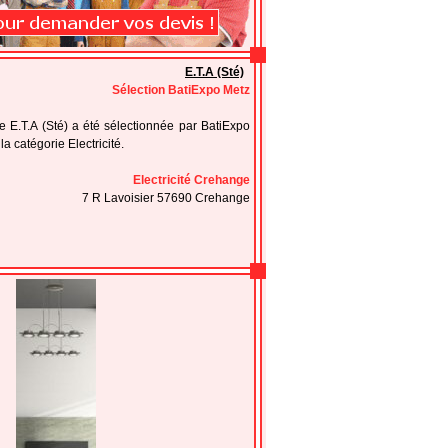
E.T.A (Sté)
Sélection BatiExpo Metz
se E.T.A (Sté) a été sélectionnée par BatiExpo
a catégorie Electricité.
Electricité Crehange
7 R Lavoisier 57690 Crehange