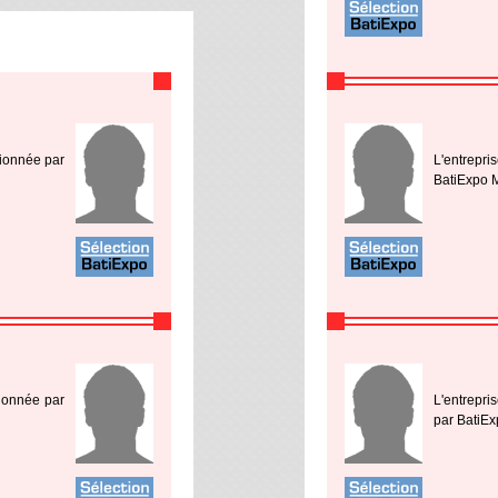
tionnée par
L'entrepri
BatiExpo M
tionnée par
L'entrepr
par BatiEx