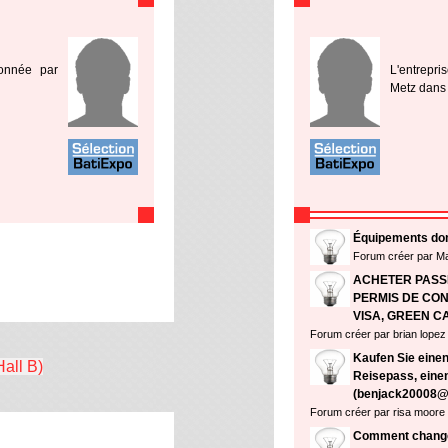
ionnée par
L'entrepri
Metz dans l
Équipements do
Forum créer par 
ACHETER PASSEP
PERMIS DE COND
VISA, GREEN C
Forum créer par brian lopez
Kaufen Sie einen
Hall B)
Reisepass, eine
(benjack20008@
Forum créer par risa moore
Comment chang