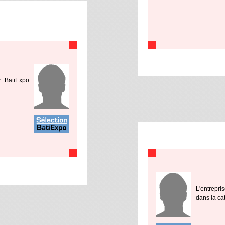
r BatiExpo
L'entrepri
dans la cat