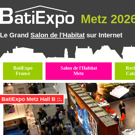
Metz 2026 
Le Grand
Salon de l'Habitat
sur Internet
BatiExpo
Salon de l'Habitat
Rec
France
Metz
Cat
BatiExpo Metz Hall B ::.