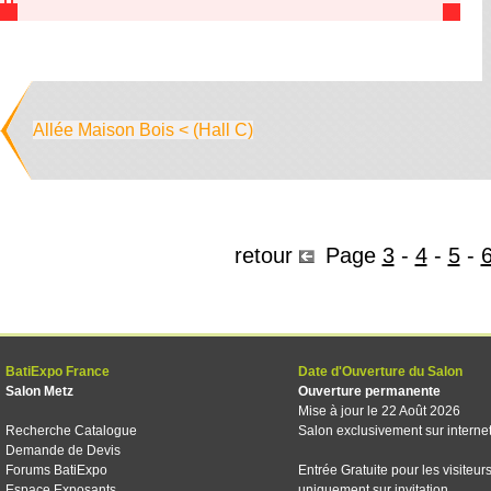
Allée Maison Bois < (Hall C)
retour
Page
3
-
4
-
5
-
BatiExpo France
Date d'Ouverture du Salon
Salon Metz
Ouverture permanente
Mise à jour le 22 Août 2026
Recherche Catalogue
Salon exclusivement sur interne
Demande de Devis
Forums BatiExpo
Entrée Gratuite pour les visiteur
Espace Exposants
uniquement sur invitation.