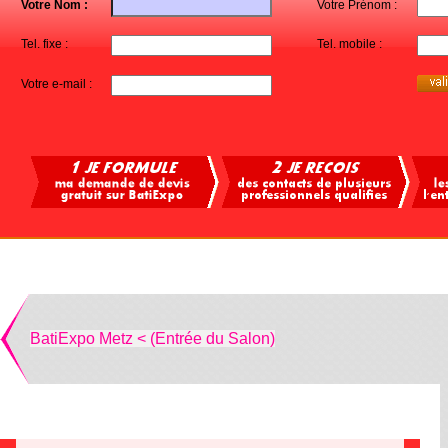
Votre Nom :
Votre Prénom :
Tel. fixe :
Tel. mobile :
Votre e-mail :
BatiExpo Metz < (Entrée du Salon)