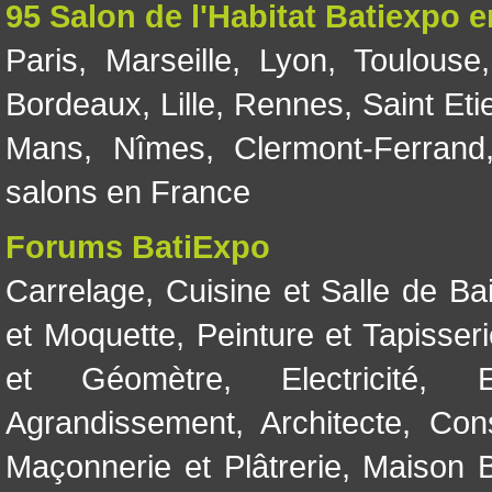
95 Salon de l'Habitat Batiexpo 
Paris
,
Marseille
,
Lyon
,
Toulouse
Bordeaux
,
Lille
,
Rennes
,
Saint Eti
Mans
,
Nîmes
,
Clermont-Ferrand
salons en France
Forums BatiExpo
Carrelage
,
Cuisine et Salle de Ba
et Moquette
,
Peinture et Tapisser
et Géomètre
,
Electricité
,
Agrandissement
,
Architecte
,
Con
Maçonnerie et Plâtrerie
,
Maison B