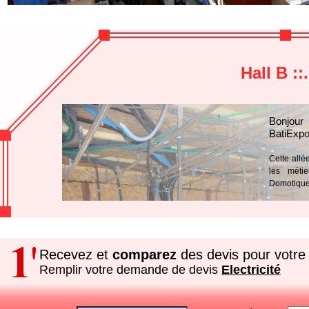
Hall B ::
Bonjour
BatiExpo
Cette allé
les métie
Domotique
Recevez et
comparez
des devis pour votre 
Remplir votre demande de devis
Electricité